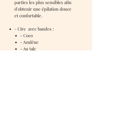
parties les plus sensibles afin
d'obtenir une épilation douce
et confortable.
- Cire avec bandes :
- Coco
- Azuléne
- Au talc
- Chocolat blanc
(L'institut propose une cire à la fois)
Sylvie esthétique et relaxation
caruanasylvie38@gmail.com