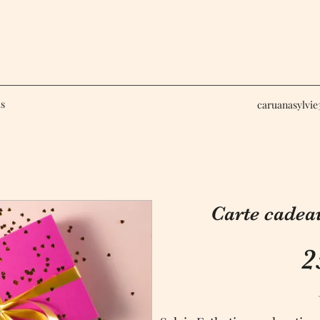
us
caruanasylvi
Carte cadea
2