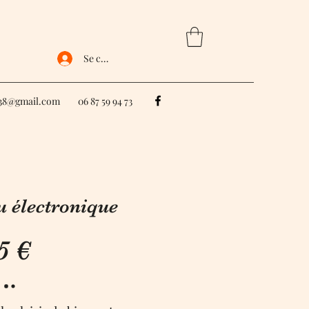
Se connecter
e38@gmail.com
06 87 59 94 73
u électronique
5 €