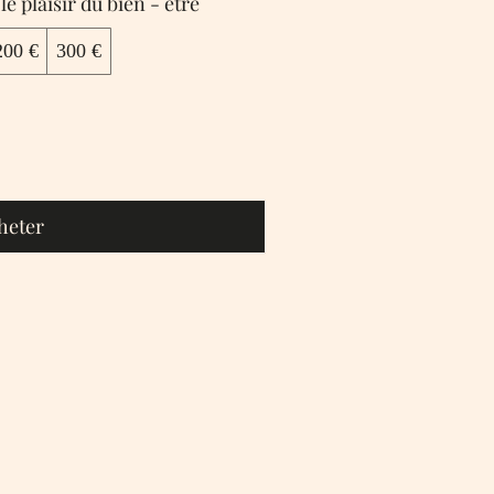
Sylvie Esthetique relaxation le plaisir du bien - etre
200 €
300 €
heter