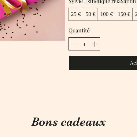
25 €
50 €
100 €
150 €
Quantité
Ac
Bons cadeaux