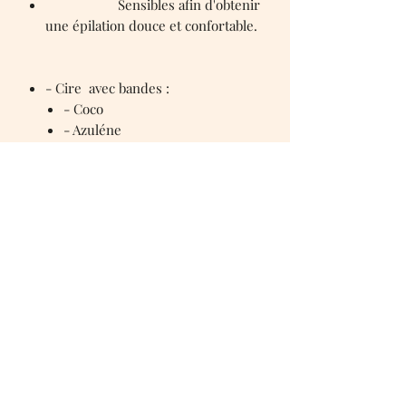
Sensibles afin d'obtenir
une épilation douce et confortable.
- Cire avec bandes :
- Coco
- Azuléne
- Au talc
- Chocolat blanc
(L'institut propose une cire à la fois)
Sylvie esthétique et relaxation
caruanasylvie38@gmail.com
06 87 59 94 73