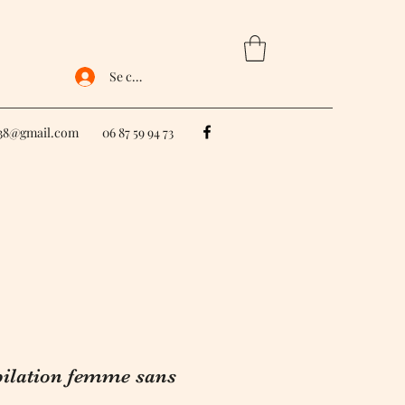
Se connecter
e38@gmail.com
06 87 59 94 73
ilation femme sans