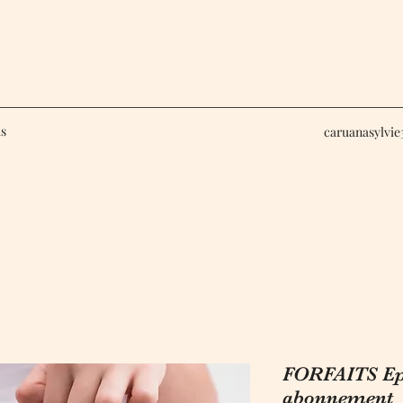
us
caruanasylvi
FORFAITS Ep
abonnement