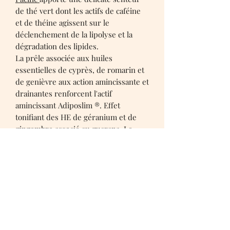
de thé vert dont les actifs de caféine
et de théine agissent sur le
déclenchement de la lipolyse et la
dégradation des lipides.
La prêle associée aux huiles
essentielles de cyprès, de romarin et
de genièvre aux action amincissante et
drainantes renforcent l'actif
amincissant Adiposlim ®. Effet
tonifiant des HE de géranium et de
gingembre associé au guarana. Le
beurre de cacao et l'orange
douce adoucissent la peau.
Le corps et drainé et détoxiqué, la
silhouette s'affine et la peau devient
plus douce.